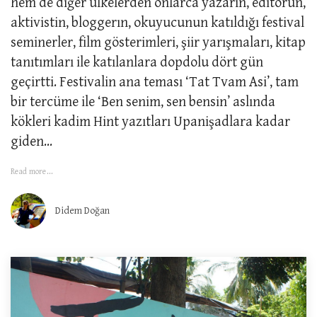
hem de diğer ülkelerden onlarca yazarın, editörün,
aktivistin, bloggerın, okuyucunun katıldığı festival
seminerler, film gösterimleri, şiir yarışmaları, kitap
tanıtımları ile katılanlara dopdolu dört gün
geçirtti. Festivalin ana teması ‘Tat Tvam Asi’, tam
bir tercüme ile ‘Ben senim, sen bensin’ aslında
kökleri kadim Hint yazıtları Upanişadlara kadar
giden...
Read more...
Didem Doğan