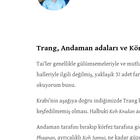
Trang, Andaman adaları ve Kör
Tai’ler genellikle gülümsemeleriyle ve mutlu 
halleriyle ilgili değilmiş, yaklaşık 37 adet
okuyorum bunu.
Krabi’nin aşağıya doğru indiğimizde Trang b
keşfedilmemiş olması. Halbuki
Koh Kradan
a
Andaman tarafını bırakıp körfez tarafına g
Phagnan
, ayrıcalıklı
Koh Samui
, ne kadar güz