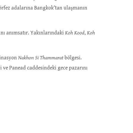
 körfez adalarına Bangkok’tan ulaşmanın
ını anımsatır. Yakınlarındaki
Koh Kood
,
Koh
stinasyon
Nakhon Si Thammarat
bölgesi.
yi ve Panead caddesindeki gece pazarını