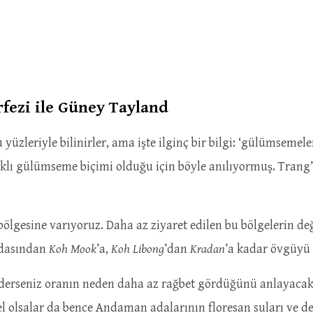
fezi ile Güney Tayland
yüzleriyle bilinirler, ama işte ilginç bir bilgi: ‘gülümsemele
 farklı gülümseme biçimi olduğu için böyle anılıyormuş. Tran
ölgesine varıyoruz. Daha az ziyaret edilen bu bölgelerin de
dasından
Koh Mook
’a,
Koh Libong
’dan
Kradan
’a kadar övgüyü 
iderseniz oranın neden daha az rağbet gördüğünü anlayacaksı
el olsalar da bence Andaman adalarının floresan suları ve d