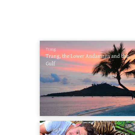
Trang
Trang, the Lower Andamans and the
Gulf
Chiang Mai