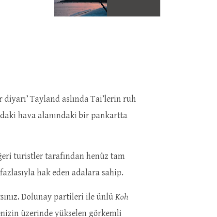
r diyarı’ Tayland aslında Tai’lerin ruh
g’daki hava alanındaki bir pankartta
ğeri turistler tarafından henüz tam
fazlasıyla hak eden adalara sahip.
nız. Dolunay partileri ile ünlü
Koh
enizin üzerinde yükselen görkemli