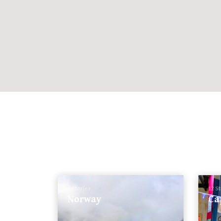
8 Stories
12 S
Norway
Ca