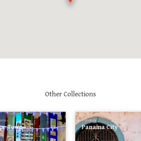
Other Collections
tories
6 Stories
pe Town
Panama City