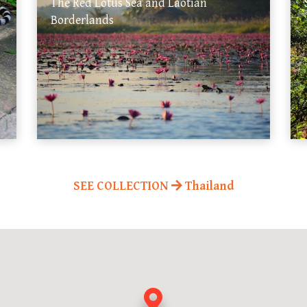
The Red Lotus Sea and Laotian
Borderlands
SEE COLLECTION
Thailand