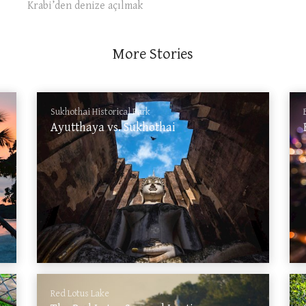
Krabi’den denize açılmak
More Stories
Sukhothai Historical Park
Ayutthaya vs. Sukhothai
Red Lotus Lake