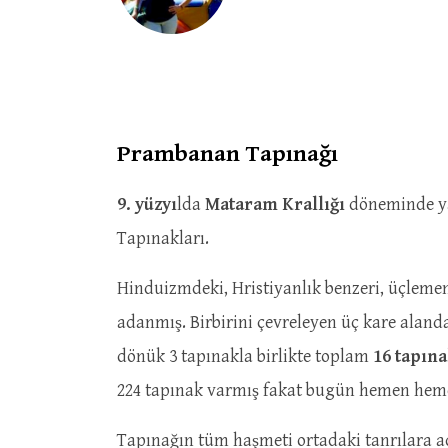
Prambanan Tapınağı
9. yüzyı
lda
Mataram Krallığı
döneminde ya
Tapınakları.
Hinduizmdeki, Hristiyanlık benzeri, üçlemen
adanmış. Birbirini çevreleyen üç kare alan
dönük 3 tapınakla birlikte toplam
16 tapın
224 tapınak varmış fakat bugün hemen hemen 
Tapınağın tüm haşmeti ortadaki tanrılara ad