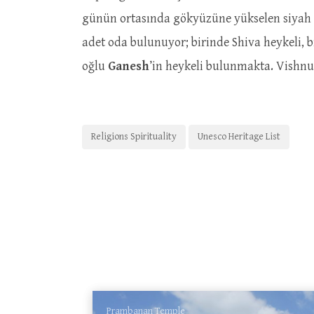
günün ortasında gökyüzüne yükselen siyah l
adet oda bulunuyor; birinde Shiva heykeli, b
oğlu
Ganesh
’in heykeli bulunmakta. Vishnu
Religions Spirituality
Unesco Heritage List
Prambanan Temple