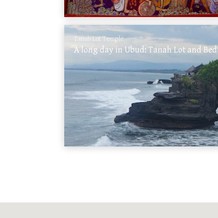
Tanah Lot Temple
A long day in Ubud: Tanah Lot and Be