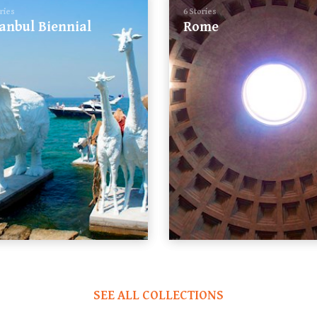
ories
6 Stories
tanbul Biennial
Rome
SEE ALL COLLECTIONS