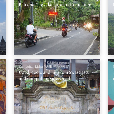
Bali and Yogyakarta, an introduction
Campuhan Ridge Walk
Ubud, doors and hills: Om Swastiastu
and Campuhan Ridge road