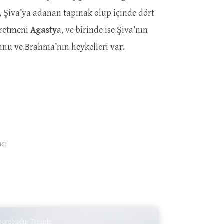
 Şiva’ya adanan tapınak olup içinde dört
öğretmeni
Agasty
a, ve birinde ise Şiva’nın
shnu ve Brahma’nın heykelleri var.
acı
Borobudur Temple