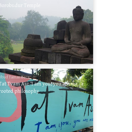
Borobudur Temple
Ubud Taman Baca
Tat Tvam Asi: ‘I am you, you are me’, a
rooted philosophy