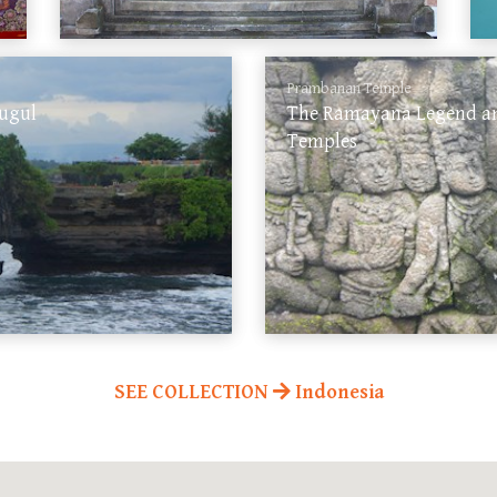
Prambanan Temple
dugul
The Ramayana Legend and
Temples
SEE COLLECTION
Indonesia