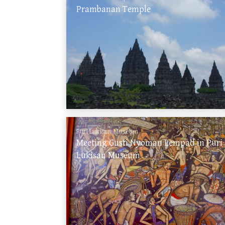
Prambanan Temple
Puri Lukisan Museum
Meeting Gusti Nyoman Lempad in Puri
Lukisan Museum