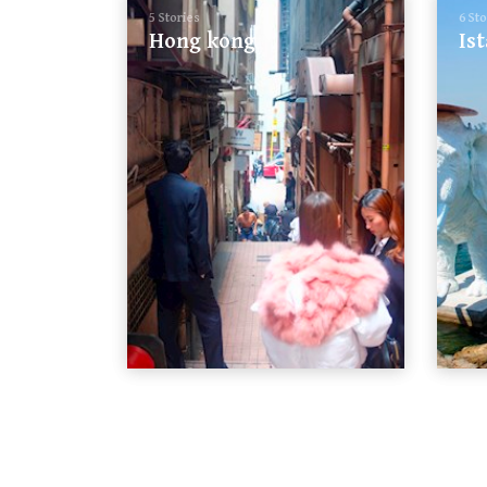
5 Stories
6 St
Hong kong
Is