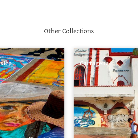
Other Collections
tories
15 Stories
xico
Cartagena