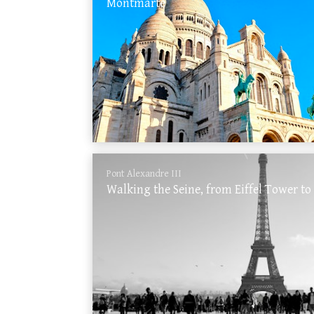
Montmarte
Pont Alexandre III
Walking the Seine, from Eiffel Tower t