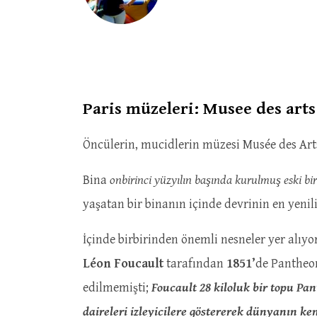
Paris müzeleri: Musee des arts
Öncülerin, mucidlerin müzesi Musée des Arts 
Bina
onbirinci yüzyılın başında kurulmuş eski bi
yaşatan bir binanın içinde devrinin en yeni
İçinde birbirinden önemli nesneler yer alıy
Léon
Foucault
tarafından
1851’
de Pantheon
edilmemişti;
Foucault 28 kiloluk bir topu Pan
daireleri izleyicilere göstererek dünyanın ke