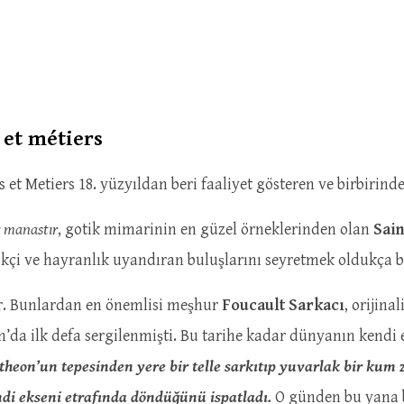
 et métiers
et Metiers 18. yüzyıldan beri faaliyet gösteren ve birbirinde
r manastır
, gotik mimarinin en güzel örneklerinden olan
Sai
likçi ve hayranlık uyandıran buluşlarını seyretmek oldukça
or. Bunlardan en önemlisi meşhur
Foucault Sarkacı
, orijina
’da ilk defa sergilenmişti. Bu tarihe kadar dünyanın kendi 
theon’un tepesinden yere bir telle sarkıtıp yuvarlak bir kum 
ndi ekseni etrafında döndüğünü ispatladı.
O günden bu yana b