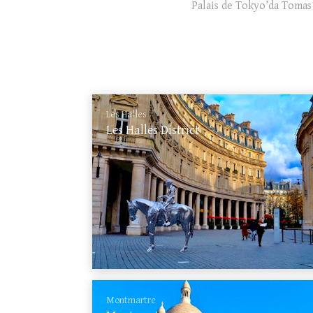
Palais de Tokyo’da Toma
Les Halles
Les Halles District
Montmartre