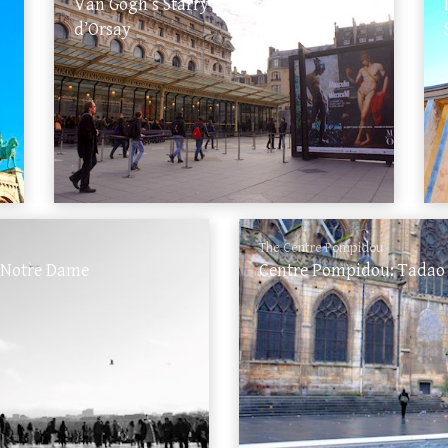
Van Gogh’s Starry Nights in Musée
d’Orsay
The Centre Pompidou
o Notre Dame
Centre Pompidou: Tadao 