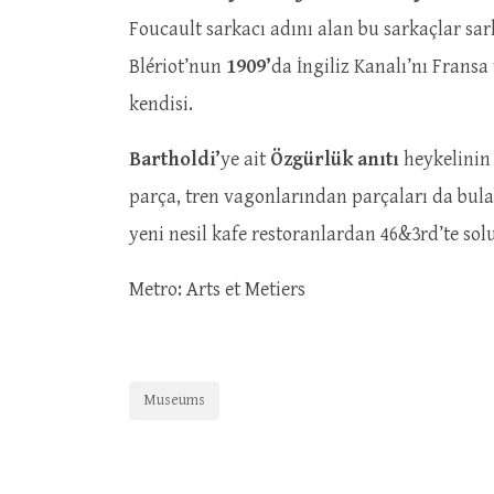
Foucault sarkacı adını alan bu sarkaçlar sar
Blériot’nun
1909’
da İngiliz Kanalı’nı Fransa
kendisi.
Bartholdi’
ye ait
Özgürlük anıtı
heykelinin 
parça, tren vagonlarından parçaları da bulab
yeni nesil kafe restoranlardan 46&3rd’te solu
Metro: Arts et Metiers
Museums