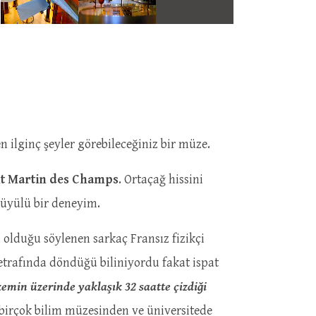
n ilginç şeyler görebileceğiniz bir müze.
nt Martin des Champs
. Ortaçağ hissini
 büyülü bir deneyim.
li olduğu söylenen sarkaç Fransız fizikçi
etrafında döndüğü biliniyordu fakat ispat
zemin üzerinde yaklaşık 32 saatte çizdiği
irçok bilim müzesinden ve üniversitede