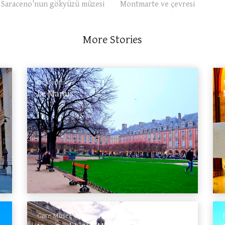
s Saraceno’nun gökyüzü müzesi
Montmarte ve çevresi
More Stories
Le Marais
Le Marais
Gare Musée d'Orsay