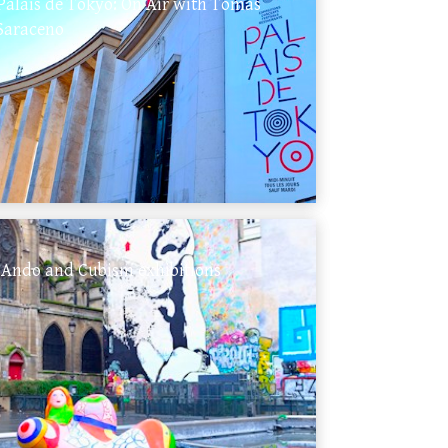
Palais de Tokyo: On Air with Tomas
Saraceno
Ando and Cubism exhibitions