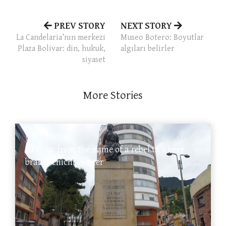
PREV STORY
NEXT STORY
La Candelaria’nın merkezi
Museo Botero: Boyutlar
Plaza Bolivar: din, hukuk,
algıları belirler
siyaset
More Stories
Journalists' Park
La Pola: from the name of a rebel to a beer
brand, chichi vs beer