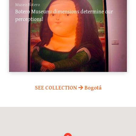
Museo Botero
Botero Museum: dimensions determine our
perceptions!
SEE COLLECTION
Bogotá