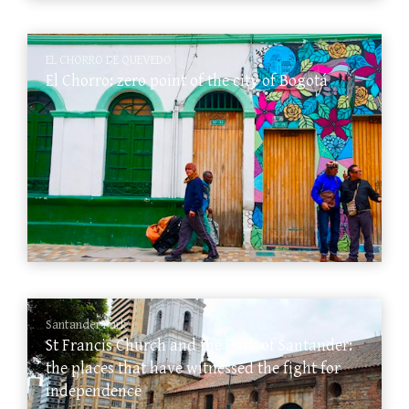
EL CHORRO DE QUEVEDO
El Chorro: zero point of the city of Bogotá
Santander Park
St Francis Church and the Park of Santander:
the places that have witnessed the fight for
independence