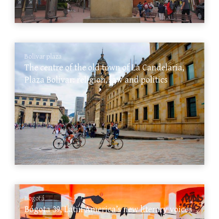
Bolivar plaza
The centre of the old town of La Candelaria,
Plaza Bolivar: religion, law and politics
Bogotá
Bógota 39, Latin America’s new literary voices