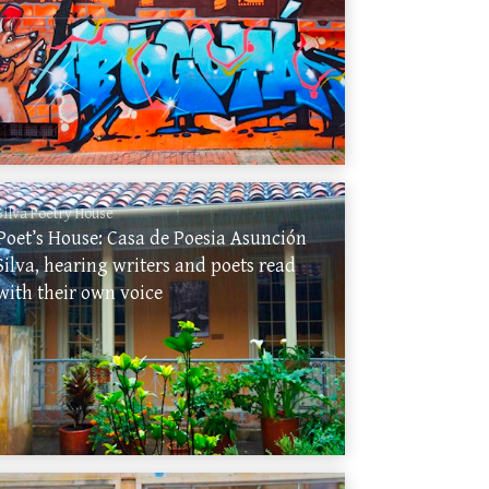
Silva Poetry House
Poet’s House: Casa de Poesia Asunción
Silva, hearing writers and poets read
with their own voice