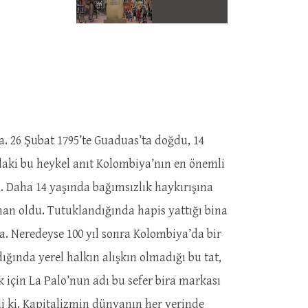
a. 26 Şubat 1795’te Guaduas’ta doğdu, 14
daki bu heykel anıt Kolombiya’nın en önemli
. Daha 14 yaşında bağımsızlık haykırışına
uzman oldu. Tutuklandığında hapis yattığı bina
a. Neredeyse 100 yıl sonra Kolombiya’da bir
ğında yerel halkın alışkın olmadığı bu tat,
k için La Palo’nun adı bu sefer bira markası
i ki. Kapitalizmin dünyanın her yerinde