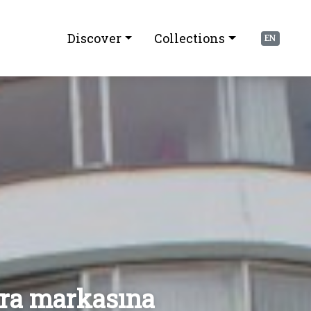
Discover
Collections
EN
bira markasına