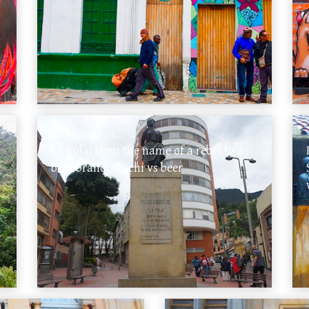
Journalists' Park
La Pola: from the name of a rebel to a
beer brand, chichi vs beer