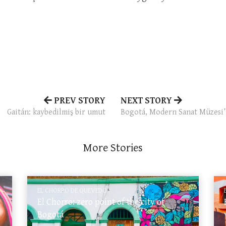
PREV STORY
NEXT STORY
Gaitán: kaybedilmiş bir umut
Bogotá, Modern Sanat Müzesi’
More Stories
EL CHORRO DE QUEVEDO
El Chorro: zero point of the city of
Bogotá