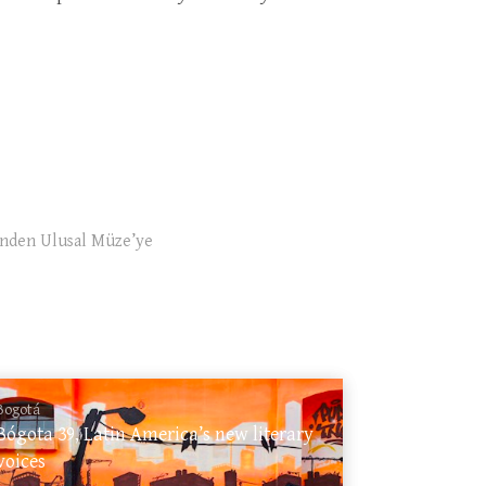
nden Ulusal Müze’ye
Bogotá
Bógota 39, Latin America’s new literary
voices