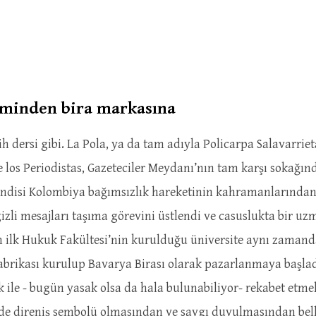
 isminden bira markasına
 dersi gibi. La Pola, ya da tam adıyla Policarpa Salavarriet
 los Periodistas, Gazeteciler Meydanı’nın tam karşı sokağın
Kendisi Kolombiya bağımsızlık hareketinin kahramanlarından
 gizli mesajları taşıma görevini üstlendi ve casuslukta bir 
n ilk Hukuk Fakültesi’nin kurulduğu üniversite aynı zamand
brikası kurulup Bavarya Birası olarak pazarlanmaya başladı
ek ile - bugün yasak olsa da hala bulunabiliyor- rekabet etme
nde direniş sembolü olmasından ve saygı duyulmasından bell