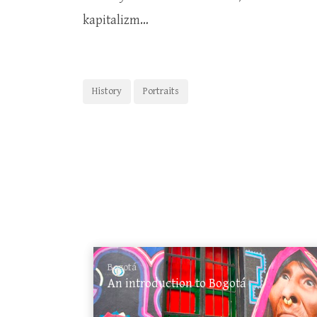
kapitalizm…
History
Portraits
Bogotá
An introduction to Bogotá