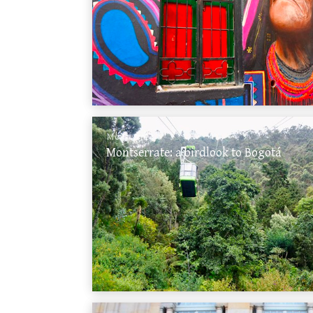
Monserrate
Montserrate: a birdlook to Bogotá