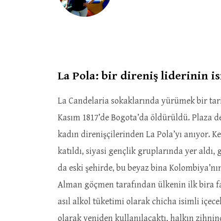
La Pola: bir direniş liderinin
La Candelaria sokaklarında yürümek bir tarih
Kasım 1817’de Bogota’da öldürüldü. Plaza de
kadın direnişçilerinden La Pola’yı anıyor. 
katıldı, siyasi gençlik gruplarında yer aldı,
da eski şehirde, bu beyaz bina Kolombiya’nı
Alman göçmen tarafından ülkenin ilk bira fa
asıl alkol tüketimi olarak chicha isimli içec
olarak yeniden kullanılacaktı, halkın zihni