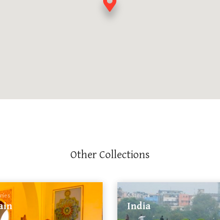
Other Collections
ories
6 Stories
ain
India