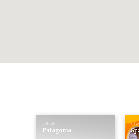
6 Stories
8 St
Patagonia
Sp