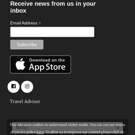
Receive news from us in your
inbox
*
Email Address
Travel Advisor
This site uses cookies to understand visitor needs. You can see our terms
About
Terms
© 2026 OPUS TRAVEL
of service police
here
. To allow us to improve our content please click ok.