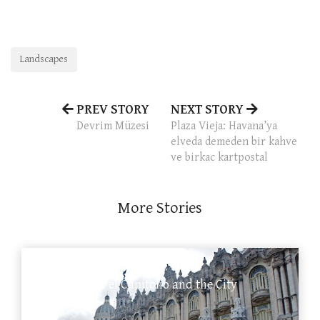
Landscapes
PREV STORY
NEXT STORY
Devrim Müzesi
Plaza Vieja: Havana’ya
elveda demeden bir kahve
ve birkac kartpostal
More Stories
El Capitolio
Looking over el Capitolio and the City