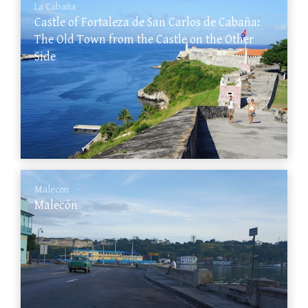
La Cabaña
Castle of Fortaleza de San Carlos de Cabaña:
The Old Town from the Castle on the Other
Side
Malecon
Malecón