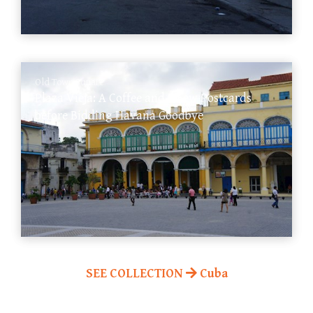
Old Town Square
Plaza Vieja: A Coffee and a Few Postcards
before Bidding Havana Goodbye
SEE COLLECTION
Cuba