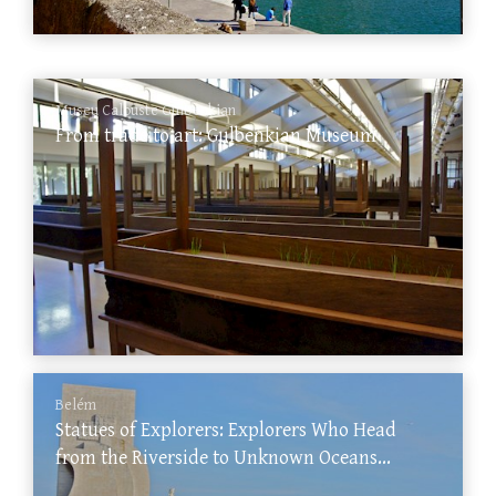
Museu Calouste Gulbenkian
From trade to art: Gulbenkian Museum
Belém
Statues of Explorers: Explorers Who Head
from the Riverside to Unknown Oceans...