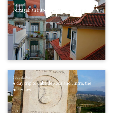
Portugal
Portugal: an introduction
Cabo da Roca
A day trip to Cabo de Roca and Sintra, the
misty town