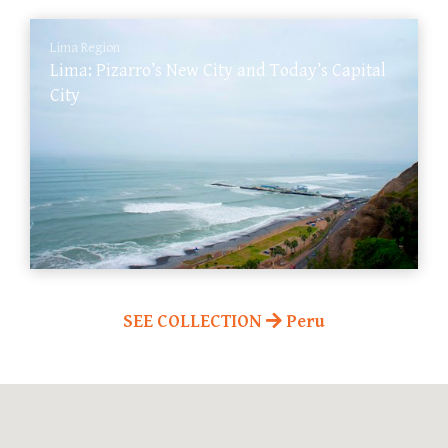
Lima Region
Lima: Pizarro’s New City and Today’s Capital
City
SEE COLLECTION
Peru