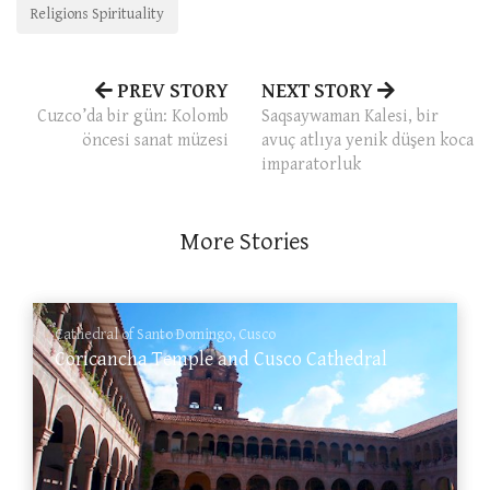
Religions Spirituality
PREV STORY
NEXT STORY
Cuzco’da bir gün: Kolomb
Saqsaywaman Kalesi, bir
öncesi sanat müzesi
avuç atlıya yenik düşen koca
imparatorluk
More Stories
Cathedral of Santo Domingo, Cusco
Coricancha Temple and Cusco Cathedral