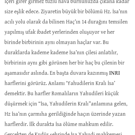
İçeri girer girmez tuzlu hava burnunuzda çıkana kadar
size eşlik edece. Ziyaretin büyük bir bölümü Hz. İsa’nın
acılı yolu olarak da bilinen Haç’ın 14 durağını temsilen
yapılmış ufak ibadet yerlerinden oluşuyor ve her
birinde birbirinin aynı olmayan haçlar var. Bu
duraklarda kademe kademe İsa’nın çilesi anlatılır,
birbirinin aynı gibi görünen her bir haç bu çilenin bir
aşamasıdır aslında. En başta duvara kazınmış
INRI
harflerini görürüz. Anlamı ‘Yahudilerin Kralı İsa’
demektir. Bu harfler Romalıların Yahudileri küçük
düşürmek için “İsa, Yahudilerin Kralı”anlamına gelen,
Hz İsa’nın çarmıha gerildiğinde haçın üzerinde yazan
harflerdir. İlk durakta İsa ölüme mahkum edilir.
Gerçekten de Kudüs şehrinde İsa Yahudi mahkemesi