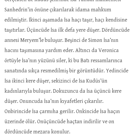
Sanhedrin’in önüne çıkarılarak idama mahkum
edilmiştir. İkinci aşamada İsa haçı taşır, haçı kendisine
taşıtırlar. Üçüncüde İsa ilk defa yere düşer. Dördüncüde
annesi Meryem’le buluşur. Beşinci de Simon İsa’nın
hacını taşımasına yardım eder. Altıncı da Veronica
örtüyle İsa’nın yüzünü siler, ki bu Batı ressamlarınca
sanatında sıkça resmedilmiş bir görüntüdür. Yedincide
İsa ikinci kere düşer, sekizinci de İsa Kudüs’ün
kadınlarıyla buluşur. Dokuzuncu da İsa üçüncü kere
düşer. Onuncuda İsa’nın kıyafetleri çıkarılır.
Onbirincide İsa çarmıha gerilir. Onkincide İsa haçın
üzerinde ölür. Onüçüncüde haçtan indirilir ve on
dördüncüde mezara konulur.