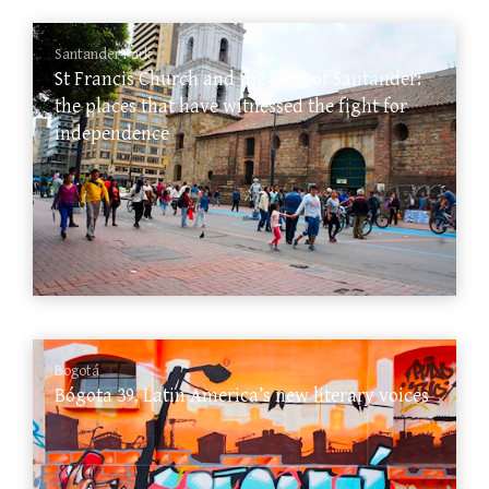
Santander Park
St Francis Church and the Park of Santander:
the places that have witnessed the fight for
independence
Bogotá
Bógota 39, Latin America’s new literary voices