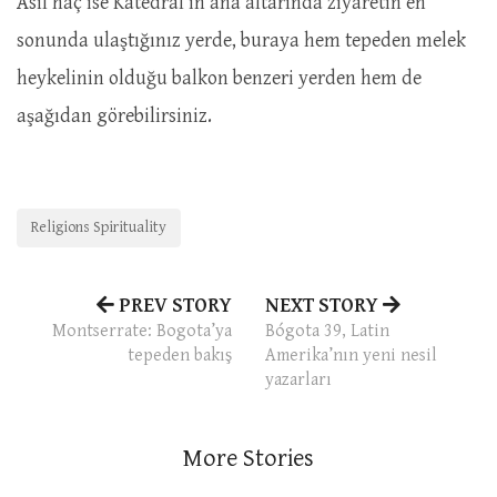
Asıl haç ise Katedral’in ana altarında ziyaretin en
sonunda ulaştığınız yerde, buraya hem tepeden melek
heykelinin olduğu balkon benzeri yerden hem de
aşağıdan görebilirsiniz.
Religions Spirituality
PREV STORY
NEXT STORY
Montserrate: Bogota’ya
Bógota 39, Latin
tepeden bakış
Amerika’nın yeni nesil
yazarları
More Stories