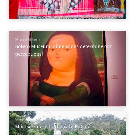
Museo Botero
Botero Museum: dimensions determine our
perceptions!
Monserrate
Montserrate: a birdlook to Bogotá