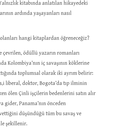
Yalnızlık kitabında anlatılan hikayedeki
arının ardında yaşayanları nasıl
bu olanları hangi kitaplardan öğreneceğiz?
e çevrilen, ödüllü yazarın romanları
nda Kolombiya’nın iç savaşının köklerine
ığında toplumsal olarak iki ayrım belirir:
i liberal, doktor, Bogota’da tıp ilminin
n ölen Çinli işçilerin bedenlerini satın alır
a’ya gider, Panama’nın önceden
hvettiğini düşündüğü tüm bu savaş ve
e şekillenir.