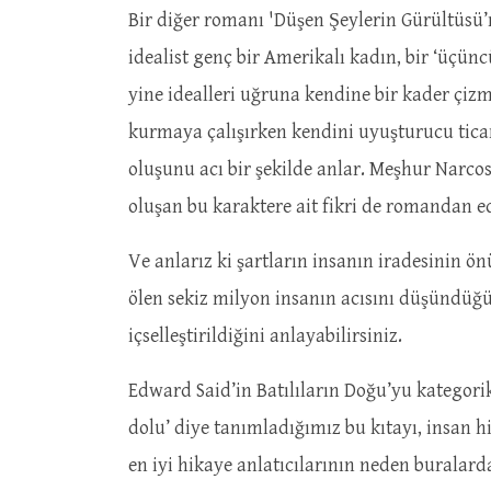
Bir diğer romanı 'Düşen Şeylerin Gürültüsü’
idealist genç bir Amerikalı kadın, bir ‘üçün
yine idealleri uğruna kendine bir kader çizmey
kurmaya çalışırken kendini uyuşturucu ticare
oluşunu acı bir şekilde anlar. Meşhur Narco
oluşan bu karaktere ait fikri de romandan ed
Ve anlarız ki şartların insanın iradesinin 
ölen sekiz milyon insanın acısını düşündüğün
içselleştirildiğini anlayabilirsiniz.
Edward Said’in Batılıların Doğu’yu kategorik
dolu’ diye tanımladığımız bu kıtayı, insan h
en iyi hikaye anlatıcılarının neden buralarda 