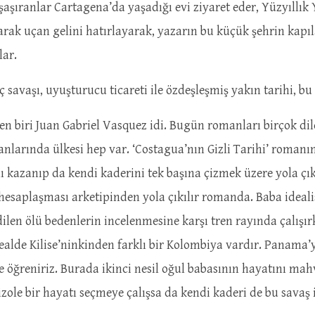
şıranlar Cartagena’da yaşadığı evi ziyaret eder, Yüzyıllık 
rak uçan gelini hatırlayarak, yazarın bu küçük şehrin kapıl
lar.
iç savaşı, uyuşturucu ticareti ile özdeşleşmiş yakın tarihi, 
en biri Juan Gabriel Vasquez idi. Bugün romanları birçok dil
nlarında ülkesi hep var. ‘Costagua’nın Gizli Tarihi’ romanı
 kazanıp da kendi kaderini tek başına çizmek üzere yola çıkt
hesaplaşması arketipinden yola çıkılır romanda. Baba idealis,
len ölü bedenlerin incelenmesine karşı tren rayında çalışırke
dealde Kilise’ninkinden farklı bir Kolombiya vardır. Panam
 öğreniriz. Burada ikinci nesil oğul babasının hayatını ma
ole bir hayatı seçmeye çalışsa da kendi kaderi de bu savaş il