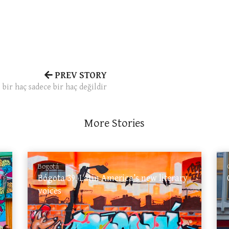
PREV STORY
 bir haç sadece bir haç değildir
More Stories
Bogotá
Bógota 39, Latin America’s new literary
voices