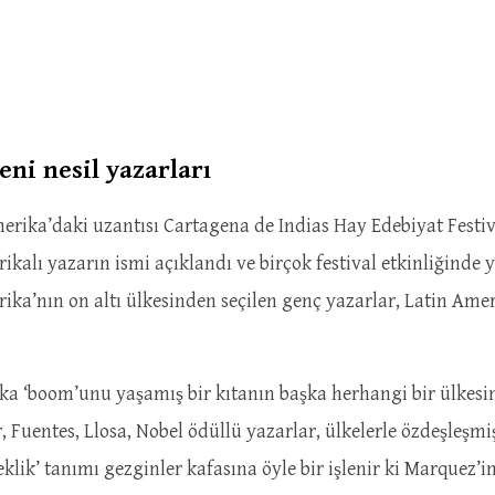
ni nesil yazarları
merika’daki uzantısı Cartagena de Indias Hay Edebiyat Festi
kalı yazarın ismi açıklandı ve birçok festival etkinliğinde 
ika’nın on altı ülkesinden seçilen genç yazarlar, Latin Amerik
ka ‘boom’unu yaşamış bir kıtanın başka herhangi bir ülkesin
 Fuentes, Llosa, Nobel ödüllü yazarlar, ülkelerle özdeşleşm
klik’ tanımı gezginler kafasına öyle bir işlenir ki Marquez’i