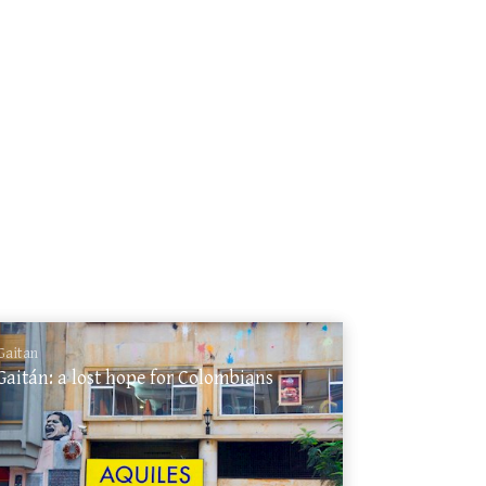
Gaitan
Gaitán: a lost hope for Colombians