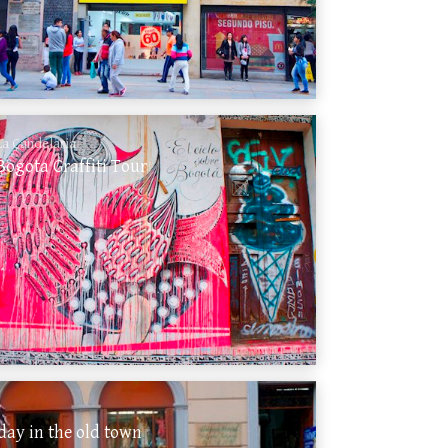
La Candelaria
Bogota Graffiti Tour
day in the old town