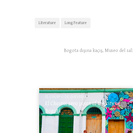
Literature
Long Feature
Bogota dışına kaçış, Museo del sal:
EL CHORRO DE QUEVEDO
El Chorro: zero point of the city of
Bogotá