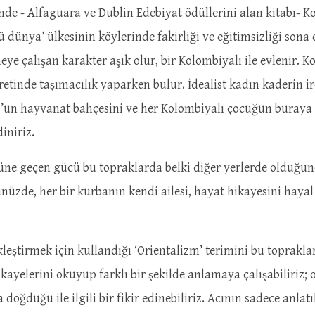
nde - Alfaguara ve Dublin Edebiyat ödüllerini alan kitabı- K
cü dünya’ ülkesinin köylerinde fakirliği ve eğitimsizliği son
e çalışan karakter aşık olur, bir Kolombiyalı ile evlenir. Koc
tinde taşımacılık yaparken bulur. İdealist kadın kaderin iro
s’un hayvanat bahçesini ve her Kolombiyalı çocuğun buraya 
iniriz.
önüne geçen gücü bu topraklarda belki diğer yerlerde olduğun
üzde, her bir kurbanın kendi ailesi, hayat hikayesini hayal 
leştirmek için kullandığı ‘Orientalizm’ terimini bu topraklar
ikayelerini okuyup farklı bir şekilde anlamaya çalışabiliriz
doğduğu ile ilgili bir fikir edinebiliriz. Acının sadece anlat