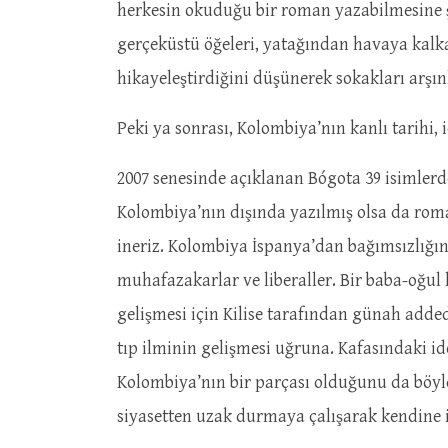
herkesin okuduğu bir roman yazabilmesine şa
gerçeküstü öğeleri, yatağından havaya kalka
hikayeleştirdiğini düşünerek sokakları arşın
Peki ya sonrası, Kolombiya’nın kanlı tarihi, 
2007 senesinde açıklanan Bógota 39 isimlerd
Kolombiya’nın dışında yazılmış olsa da roma
ineriz. Kolombiya İspanya’dan bağımsızlığını
muhafazakarlar ve liberaller. Bir baba-oğul 
gelişmesi için Kilise tarafından günah addedi
tıp ilminin gelişmesi uğruna. Kafasındaki i
Kolombiya’nın bir parçası olduğunu da böyle
siyasetten uzak durmaya çalışarak kendine iz