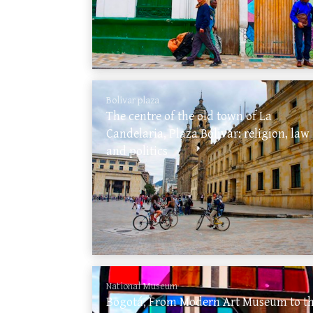
Bolivar plaza
The centre of the old town of La
Candelaria, Plaza Bolivar: religion, law
and politics
National Museum
Bogotá, From Modern Art Museum to t