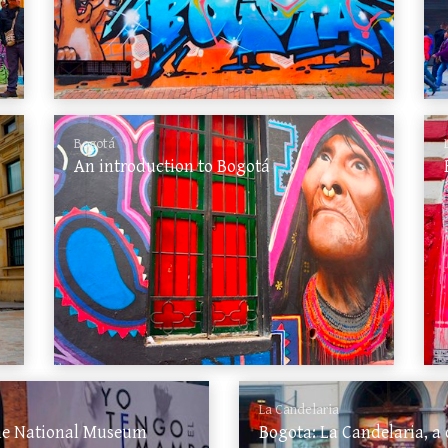
Bogotá
An introduction to Bogotá
La Candelaria
he National Museum
Bogota: La Candelaria, a 