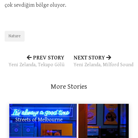
çok sevdiğim bölge oluyor.
Nature
PREV STORY
NEXT STORY
Yeni Zelanda, Tekapo Gölü
Yeni Zelanda, Milford Sound
More Stories
Melbourne
Streets of Melbourne