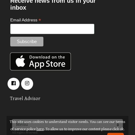
Receive news from us in your
inbox
*
Email Address
Travel Advisor
This site uses cookies to understand visitor needs. You can see our terms
About
Terms
© 2026 OPUS TRAVEL
of service police
here
. To allow us to improve our content please click ok.
All rights reserved.